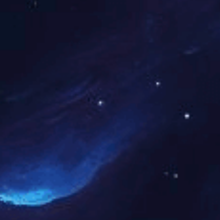
国印钛能智能制造基地总占地面积
亩
41
制化新型厂房，匹配钛合金制造加工的