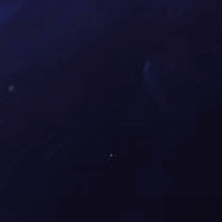
化智能制造项目的建设主体，需建设定