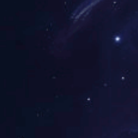
奠基仪式现场