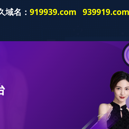
_爱游戏(中国)
爱游戏最新官网_爱游戏(中国)
全国