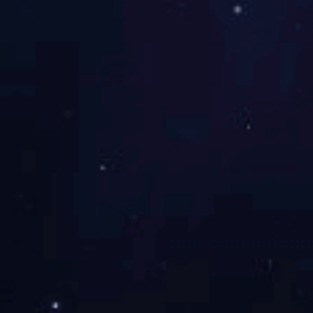
为了确保基地顺利承接国内技术唯一、
项定制化厂房的设计理念，更执着于精
钛合金连续油管及钛合金相关产业
项目类型：产业园
项目地点：广东省，中山市
用地面积：27333.37 m²
总建筑面积：61631.65 m²