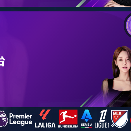
最新官网_爱游戏(中国)速度保障，国印钛能智能制
2023-10-10
游戏最新官网_爱游戏(中国)（广东福维德焊接股份有限爱游戏最新官
新官网_爱游戏(中国)）
钛合金连续油管及钛合金相关产业化智能制造
新官网_爱游戏(中国)设计方案创作中心总监 刘健彬，设计院院长 王
国)设计在接到项目定制需求后，
从意向化概念到项目报建再到项目破