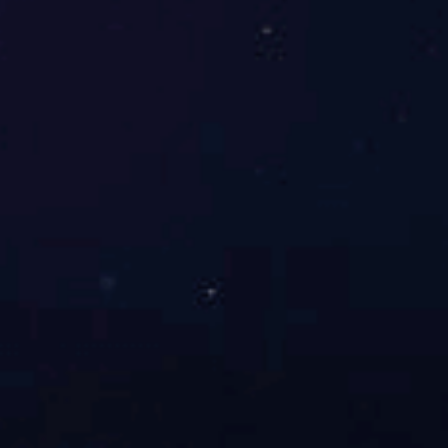
产品唯一、标准唯一的战略性技术，爱游戏最新官网_爱游戏(中国)设
准贴合客户的需求，在流线设计、生产安全、降低能耗等方面，以设计
化智能制造项目