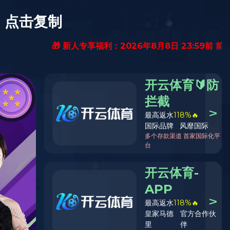
布局
新闻中心
招贤纳士
联系我们
集团资讯
爱游戏最新官
网_爱游戏(中
国)视频