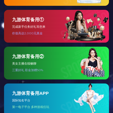
爱游戏最新官网_爱游戏(中国)
受邀参展2020世界文
旅产业博览会
2019
爱游戏最新官网_爱游戏(中国)设计荣获广东省勘察
设计行业突出贡献单位
YEAR
爱游戏最新官网_爱游戏(中国)设计“保利原景花
园”项目、“金怡城市花园”项目获省优三等奖
爱游戏最新官网_爱游戏(中国)荣获广东省工程勘察
设计行业协会
“
年度活动最活跃分支机构”
2019
2018
爱游戏最新官网_爱游戏(中国)与合汇集团达成战
YEAR
略合作