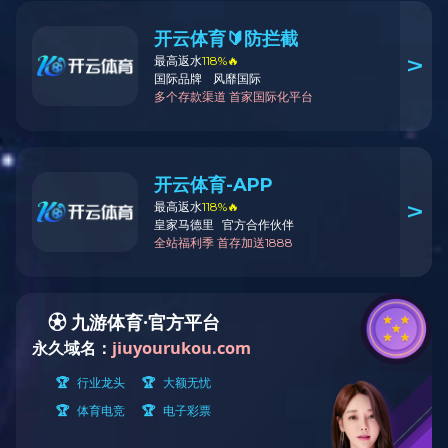
History
发展历程
2023
爱游戏最新官网_爱游戏(中国)设计多个项目荣获市
YEAR
优工程勘察设计奖
《欢乐家大厦》 综合类-公共建筑 一等奖（湛江
）
《
华商外国语学校2-12#楼
》
、
《
红河学院6号综
合教学楼》
综合类-公共建筑 三等奖（广州）
《奥园滨海尚居》 《华和南国茗苑》
综合类-住
宅与住宅小区一等奖（湛江）